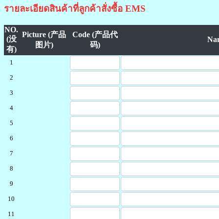
รายละเอียดสินค้าที่ลูกค้าสั่งซื้อ EMS
NO.
Picture (产品
Code (产品代
(没
Na
图片)
码)
有)
1
2
3
4
5
6
7
8
9
10
11